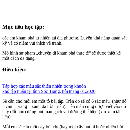
Mục tiêu học tập:
các em khám phá tự nhiên tại địa phương. Luyện khả năng quan sát
kỹ và có niềm vui thích vẽ tranh.
Mô hình sư phạm „chuyến đi khám phá thực tế“ sẽ được thiết kế
một cách đa dạng.
Điều kiện:
Tập hợp các màu sắc thiên nhiên trong khuôn
khổ tập huấn tại tỉnh Sóc Trăng, hồi tháng 01.2020
Sẽ cần cho mỗi em một tờ bài tập. Trên đó sẽ có 6 sắc màu (như đỏ
– cam – vàng – xanh da trời - nâu). Tên màu cũng được viết vào đó
hay (tốt hơn) dùng bút màu gạch vài đường thể hiện (xin xem tài
liệu).
Mỗi em sẽ cần một cây bút chì (hay một cây bút bi hoặc nhiều bút