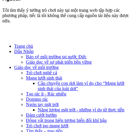
Tôi tìm thấy ý tưởng trò chơi này tại một trang web tập hợp các
phương pháp, tiếc là tôi không thể cung cấp nguồn tài liệu này được
nữa.
Trang chủ
Dẫn Nhập
Bảo vệ môi trường tại nước Đức
Giáo dục về sự phát triển bền vững
Giáo dục về môi trường
Trò chơi nghề cá
Mạng lưới sinh thái
Câu chuyện con dơi làm ví dụ cho “Mạng lưới
sinh thái của loài dơi”
Tạo rác ít - Rác nhiều
Domino rác
Ngón tay mặt trời
Năng lượng mặt trời - những ví dụ từ thực tiễn
Đám cưới bướm
Động vật trong hiện tượng biến đổi khí hậu
Trò chơi tạo mạng lưới
Tìm thấy – trao tiếp