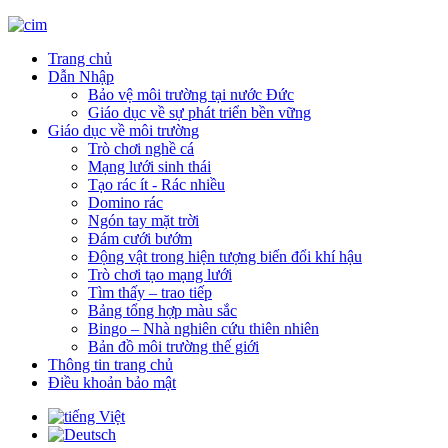
Trang chủ
Dẫn Nhập
Bảo vệ môi trường tại nước Đức
Giáo dục về sự phát triển bền vững
Giáo dục về môi trường
Trò chơi nghề cá
Mạng lưới sinh thái
Tạo rác ít - Rác nhiều
Domino rác
Ngón tay mặt trời
Đám cưới bướm
Động vật trong hiện tượng biến đổi khí hậu
Trò chơi tạo mạng lưới
Tìm thấy – trao tiếp
Bảng tổng hợp màu sắc
Bingo – Nhà nghiên cứu thiên nhiên
Bản đồ môi trường thế giới
Thông tin trang chủ
Điều khoản bảo mật