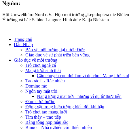
Nguồn:
Hội Umweltbüro Nord e.V.: Hộp môi trường „Lepidoptera die Blüten
Ý tưởng và bài: Sabine Langner, Hình ảnh: Katja Bielstein.
Trang chủ
Dẫn Nhập
Bảo vệ môi trường tại nước Đức
Giáo dục về sự phát triển bền vững
Giáo dục về môi trường
Trò chơi nghề cá
Mạng lưới sinh thái
Câu chuyện con dơi làm ví dụ cho “Mạng lưới sinh 
Tạo rác ít - Rác nhiều
Domino rác
Ngón tay mặt trời
Năng lượng mặt trời - những ví dụ từ thực tiễn
Đám cưới bướm
Động vật trong hiện tượng biến đổi khí hậu
Trò chơi tạo mạng lưới
Tìm thấy – trao tiếp
Bảng tổng hợp màu sắc
Bingo – Nhà nghiên cứu thiên nhiên