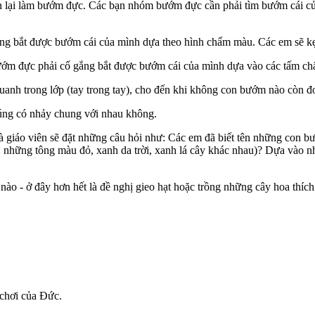
 lại làm bướm đực. Các bạn nhóm bướm đực cần phải tìm bướm cái của
 bắt được bướm cái của mình dựa theo hình chấm màu. Các em sẽ kẹp
bướm đực phải cố gắng bắt được bướm cái của mình dựa vào các tấm c
anh trong lớp (tay trong tay), cho đến khi không con bướm nào còn đ
đúng có nhảy chung với nhau không.
mà giáo viên sẽ đặt những câu hỏi như: Các em đã biết tên những con 
: những tông màu đỏ, xanh da trời, xanh lá cây khác nhau)? Dựa vào n
ào - ở đây hơn hết là đề nghị gieo hạt hoặc trồng những cây hoa thích
 chơi của Đức.