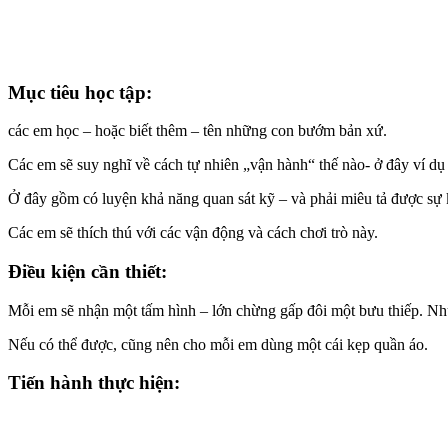
Mục tiêu học tập:
các em học – hoặc biết thêm – tên những con bướm bản xứ.
Các em sẽ suy nghĩ về cách tự nhiên „vận hành“ thế nào- ở đây ví dụ
Ở đây gồm có luyện khả năng quan sát kỹ – và phải miêu tả được sự k
Các em sẽ thích thú với các vận động và cách chơi trò này.
Điều kiện cần thiết:
Mỗi em sẽ nhận một tấm hình – lớn chừng gấp đôi một bưu thiếp. Nh
Nếu có thể được, cũng nên cho mỗi em dùng một cái kẹp quần áo.
Tiến hành thực hiện: