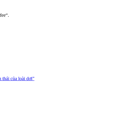
fee“.
thái của loài dơi”