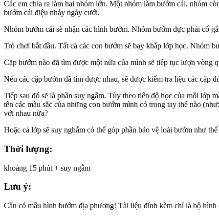
Các em chia ra làm hai nhóm lớn. Một nhóm làm bướm cái, nhóm còn
bướm cái điệu nhảy ngày cưới.
Nhóm bướm cái sẽ nhận các hình bướm. Nhóm bướm đực phải cố gắng
Trò chơi bắt đầu. Tất cả các con bướm sẽ bay khắp lớp học. Nhóm 
Cặp bướm nào đã tìm được một nửa của mình sẽ tiếp tục lượn vòng qu
Nếu các cặp bướm đã tìm được nhau, sẽ được kiểm tra liệu các cặp 
Tiếp sau đó sẽ là phần suy ngẫm. Tùy theo tiến độ học của mỗi lớp 
tên các màu sắc của những con bướm mình có trong tay thế nào (như
với nhau nữa?
Hoặc cả lớp sẽ suy nghẫm có thể góp phần bảo vệ loài bướm như thế n
Thời lượng:
khoảng 15 phút + suy ngẫm
Lưu ý:
Cần có mẫu hình bướm địa phương! Tài liệu đính kèm chỉ là bộ hình