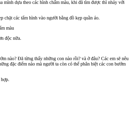
 mình dựa theo các hình chấm màu, khi đã tìm được thì nhảy với
 chặt các tấm hình vào người bằng đồ kẹp quần áo.
hấm màu
ơn độc nữa.
bướm nào? Đã từng thấy những con nào rồi? và ở đâu? Các em sẽ nêu
hững đặc điểm nào mà người ta còn có thể phân biệt các con bướm
 hợp.