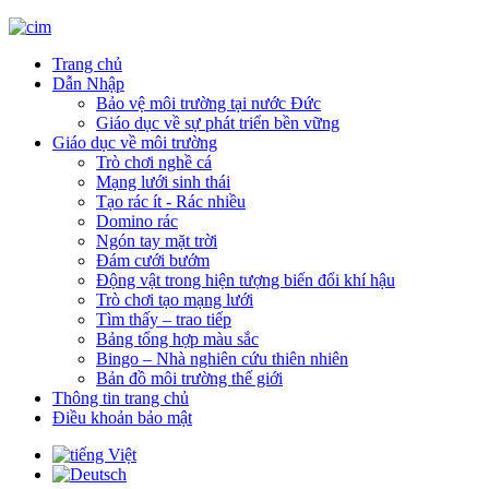
Trang chủ
Dẫn Nhập
Bảo vệ môi trường tại nước Đức
Giáo dục về sự phát triển bền vững
Giáo dục về môi trường
Trò chơi nghề cá
Mạng lưới sinh thái
Tạo rác ít - Rác nhiều
Domino rác
Ngón tay mặt trời
Đám cưới bướm
Động vật trong hiện tượng biến đổi khí hậu
Trò chơi tạo mạng lưới
Tìm thấy – trao tiếp
Bảng tổng hợp màu sắc
Bingo – Nhà nghiên cứu thiên nhiên
Bản đồ môi trường thế giới
Thông tin trang chủ
Điều khoản bảo mật