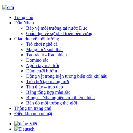
Trang chủ
Dẫn Nhập
Bảo vệ môi trường tại nước Đức
Giáo dục về sự phát triển bền vững
Giáo dục về môi trường
Trò chơi nghề cá
Mạng lưới sinh thái
Tạo rác ít - Rác nhiều
Domino rác
Ngón tay mặt trời
Đám cưới bướm
Động vật trong hiện tượng biến đổi khí hậu
Trò chơi tạo mạng lưới
Tìm thấy – trao tiếp
Bảng tổng hợp màu sắc
Bingo – Nhà nghiên cứu thiên nhiên
Bản đồ môi trường thế giới
Thông tin trang chủ
Điều khoản bảo mật