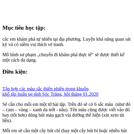
Mục tiêu học tập:
các em khám phá tự nhiên tại địa phương. Luyện khả năng quan sát
kỹ và có niềm vui thích vẽ tranh.
Mô hình sư phạm „chuyến đi khám phá thực tế“ sẽ được thiết kế
một cách đa dạng.
Điều kiện:
Tập hợp các màu sắc thiên nhiên trong khuôn
khổ tập huấn tại tỉnh Sóc Trăng, hồi tháng 01.2020
Sẽ cần cho mỗi em một tờ bài tập. Trên đó sẽ có 6 sắc màu (như đỏ
– cam – vàng – xanh da trời - nâu). Tên màu cũng được viết vào đó
hay (tốt hơn) dùng bút màu gạch vài đường thể hiện (xin xem tài
liệu).
Mỗi em sẽ cần một cây bút chì (hay một cây bút bi hoặc nhiều bút