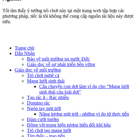
Tôi tìm thấy ý tưởng trò chơi này tại một trang web tập hợp các
phương pháp, tiếc là tôi không thể cung cấp nguồn tài liệu này được
nữa.
Trang chủ
Dẫn Nhập
Bảo vệ môi trường tại nước Đức
Giáo dục về sự phát triển bền vững
Giáo dục về môi trường
Trò chơi nghề cá
Mạng lưới sinh thái
Câu chuyện con dơi làm ví dụ cho “Mạng lưới
sinh thái của loài dơi”
Tạo rác ít - Rác nhiều
Domino rác
Ngón tay mặt trời
Năng lượng mặt trời - những ví dụ từ thực tiễn
Đám cưới bướm
Động vật trong hiện tượng biến đổi khí hậu
Trò chơi tạo mạng lưới
Tìm thấy – trao tiếp